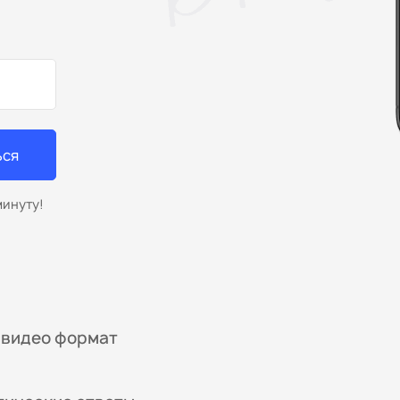
ься
минуту!
 видео формат