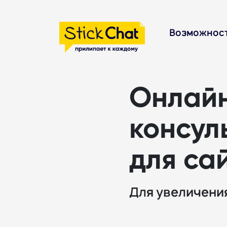
Возможнос
Онлай
консул
для са
Для увеличени