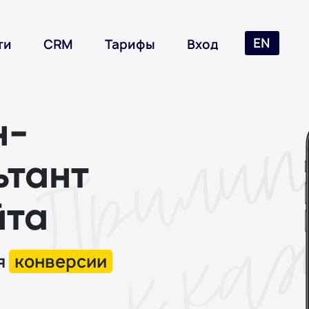
EN
ти
CRM
Тарифы
Вход
н-
ьтант
йта
я
конверсии