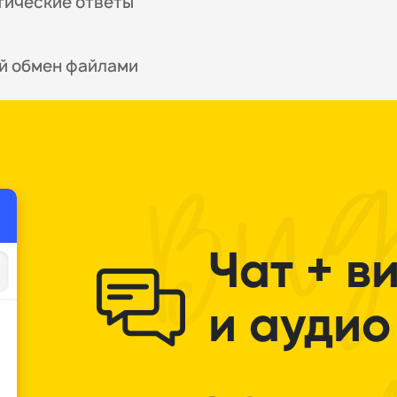
тические ответы
й обмен файлами
Чат + в
и аудио