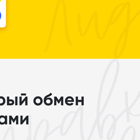
рый обмен
ами