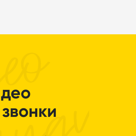
идео
 звонки